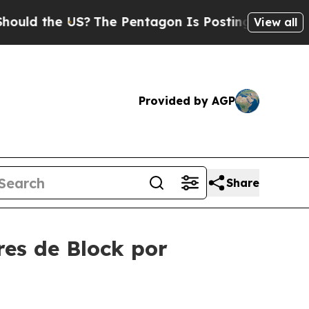
e US?
The Pentagon Is Posting Cryptic Biblical 
View all
Provided by AGP
Share
res de Block por