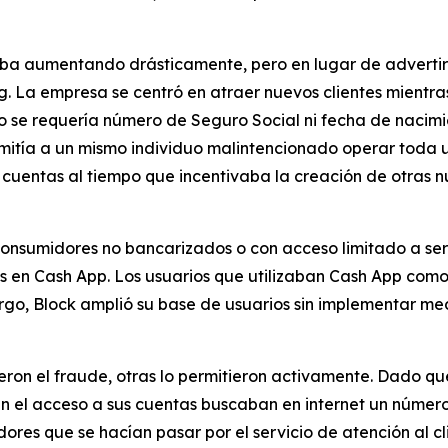
aba aumentando drásticamente, pero en lugar de advertir 
ng. La empresa se centró en atraer nuevos clientes mientra
​​se requería número de Seguro Social ni fecha de nacimie
rmitía a un mismo individuo malintencionado operar toda
 cuentas al tiempo que incentivaba la creación de otras nu
 consumidores no bancarizados o con acceso limitado a se
s en Cash App. Los usuarios que utilizaban Cash App como 
argo, Block amplió su base de usuarios sin implementar m
ieron el fraude, otras lo permitieron activamente. Dado q
ían el acceso a sus cuentas buscaban en internet un númer
res que se hacían pasar por el servicio de atención al c