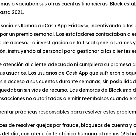
imas o vaciaban sus otras cuentas financieras. Block estab
hasta 2021.
sociales llamada «Cash App Fridays», incentivando a los 
 por un premio semanal. Los estafadores contactaban a es
e acceso. La investigación de la fiscal general James y 
, instruyendo al personal para gestionar a los clientes e
de atención al cliente adecuado ni cumpliera su promesa d
sus usuarios. Los usuarios de Cash App que sufrieron blo
 acceso a sus cuentas durante semanas, sin posibilidad d
 quedaban sin vías de recurso. Las demoras de Block impid
ansacciones no autorizadas o emitir reembolsos cuando era 
tar prácticas responsables para resolver estos problemas
ces de resolver quejas por fraude, bloqueos de cuenta y 
s del día, con atención telefónica humana al menos 13.5 hor