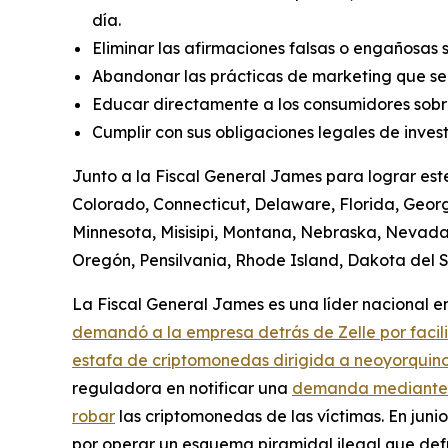
día.
Eliminar las afirmaciones falsas o engañosas 
Abandonar las prácticas de marketing que se
Educar directamente a los consumidores sobre
Cumplir con sus obligaciones legales de invest
Junto a la Fiscal General James para lograr est
Colorado, Connecticut, Delaware, Florida, Georgi
Minnesota, Misisipi, Montana, Nebraska, Nevad
Oregón, Pensilvania, Rhode Island, Dakota del Su
La Fiscal General James es una líder nacional en 
demandó a la empresa detrás de Zelle por facil
estafa de criptomonedas dirigida a neoyorquino
reguladora en notificar una
demanda mediante el
robar
las criptomonedas de las víctimas. En jun
por operar un esquema piramidal ilegal que defr