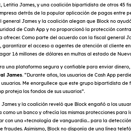
etitia James, y una coalición bipartidista de otros 45 f
mpresa detrás de la popular aplicación de pagos entre p
cal general James y la coalición alegan que Block no ayud
uridad de Cash App y no proporcionó la protección contra
 ofrecer. Como parte del acuerdo con la fiscal general J
 garantizar el acceso a agentes de atención al cliente en 
gar 1.6 millones de dólares en multas al estado de Nueva
a una plataforma segura y confiable para enviar dinero, p
ral James
. “Durante años, los usuarios de Cash App perdi
s usuarios. Me enorgullece que este grupo bipartidista de
p proteja los fondos de sus usuarios”.
al James y la coalición reveló que Block engañó a los us
 como un banco y ofrecía las mismas protecciones para los
tar con una «tecnología de vanguardia... para la detecci
 fraudes. Asimismo, Block no disponía de una línea telefó