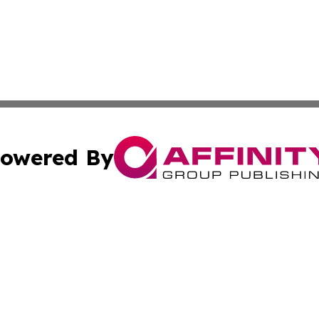
owered By
ubmit Press Release
Terms & Conditions
Copyright/DMCA
s Inc. dba Affinity Group Publishing & The Anchorage Post
Cookie Settings / Your Privacy Choices