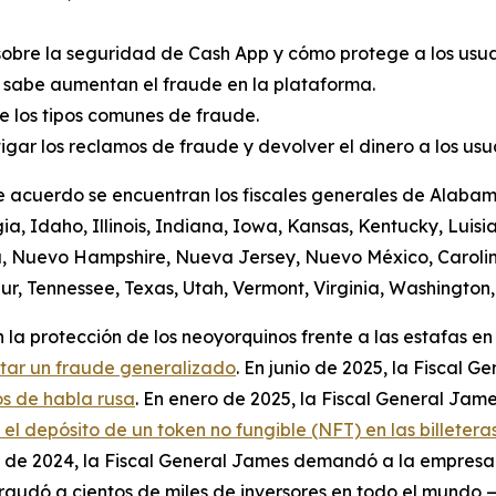
sobre la seguridad de Cash App y cómo protege a los usuar
 sabe aumentan el fraude en la plataforma.
 los tipos comunes de fraude.
igar los reclamos de fraude y devolver el dinero a los us
e acuerdo se encuentran los fiscales generales de Alabama
a, Idaho, Illinois, Indiana, Iowa, Kansas, Kentucky, Luis
a, Nuevo Hampshire, Nueva Jersey, Nuevo México, Carolin
r, Tennessee, Texas, Utah, Vermont, Virginia, Washington, 
la protección de los neoyorquinos frente a las estafas en 
itar un fraude generalizado
. En junio de 2025, la Fiscal
s de habla rusa
. En enero de 2025, la Fiscal General Jame
 depósito de un token no fungible (NFT) en las billeteras
io de 2024, la Fiscal General James demandó a la empres
audó a cientos de miles de inversores en todo el mundo —